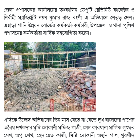
জেলা প্রশাসকের কার্যালয়ের তৎকালিন ডেপুটি রেভিনিউ কালেক্টর ও
নির্বাহী ম্যাজিষ্ট্রেট নয়ন কুমার রাজ বংশী এ অভিযানে নেতৃত্ব দেন।
এছাড়া পানি উন্নয়ন বোর্ডের কর্মকর্তা-কর্মচারী, উপজেলা ও থানা পুলিশ
প্রশাসনের কর্মকর্তারা সার্বিক সহযোগিতা করেন।
এদিকে উচ্ছেদ অভিযানের তিন মাস যেতে না যেতে দুধ বাজারের পাশের
অবৈধ দখলদার মুদি দোকানী মফিজ গাজী, লেদ কারখানা মালিক লুৎফর
শেখ, অপু শেখ, হেদায়েত কাজী, মিষ্টি দোকানী অর্জুন পাল, খুরশীদ