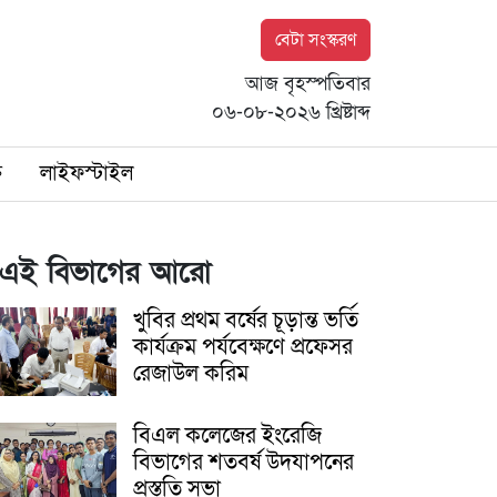
বেটা সংস্করণ
আজ বৃহস্পতিবার
০৬-০৮-২০২৬ খ্রিষ্টাব্দ
ি
লাইফস্টাইল
এই বিভাগের আরো
খুবির প্রথম বর্ষের চূড়ান্ত ভর্তি
কার্যক্রম পর্যবেক্ষণে প্রফেসর
রেজাউল করিম
বিএল কলেজের ইংরেজি
বিভাগের শতবর্ষ উদযাপনের
প্রস্তুতি সভা