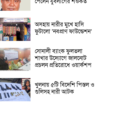
পেলেন যুবলীগের শওকত
অসহায় নারীর মুখে হাসি
ফুটালো ‘নবপ্রাণ ফাউন্ডেশন’
সোনালী ব্যাংক ফুলতলা
শাখার উদ্যোগে জালনোট
প্রচলন প্রতিরোধে ওয়ার্কশপ
খুলনায় ৫টি বিদেশি পিস্তল ও
গুলিসহ নারী আটক