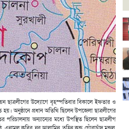
িয়ন ছাত্রলীগের উদ্যোগে বৃহস্পতিবার বিকালে ইফতার ও
ত হয়। অনুষ্ঠানে প্রধান অতিথি ছিলেন উপজেলা ছাত্রলীগের
রিচালনায় অন্যান্যের মধ্যে উপস্থিত ছিলেন ছাত্রলীগ
 এনামুল কবির, নূর আলামিন, তুহিন কুন্ডু, গোঁরাচাঁদ মন্ডল,