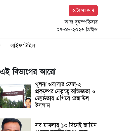
বেটা সংস্করণ
আজ বৃহস্পতিবার
০৭-০৮-২০২৬ খ্রিষ্টাব্দ
ি
লাইফস্টাইল
এই বিভাগের আরো
খুলনা ওয়াসার ফেজ-২
প্রকল্পের নেতৃত্বে অভিজ্ঞতা ও
জ্যেষ্ঠতায় এগিয়ে রেজাউল
ইসলাম
সব মামলায় ১০ দিনেই জামিন