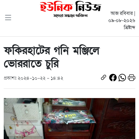
আজ রবিবার |
০৯-০৮-২০২৬
খ্রিষ্টাব্দ
ফকিরহাটের গনি মঞ্জিলে
ভোররাতে চুরি
প্রকাশঃ ২০২৪-১০-২২ - ১৪:৪২