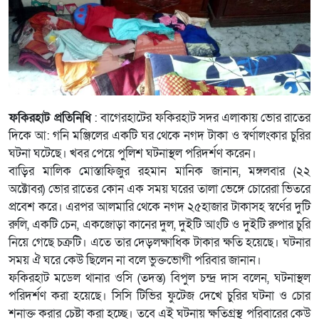
ফকিরহাট প্রতিনিধি
: বাগেরহাটের ফকিরহাট সদর এলাকায় ভোর রাতের
দিকে আ: গনি মঞ্জিলের একটি ঘর থেকে নগদ টাকা ও স্বর্ণালংকার চুরির
ঘটনা ঘটেছে। খবর পেয়ে পুলিশ ঘটনাস্থল পরিদর্শণ করেন।
বাড়ির মালিক মোস্তাফিজুর রহমান মানিক জানান, মঙ্গলবার (২২
অক্টোবর) ভোর রাতের কোন এক সময় ঘরের তালা ভেঙ্গে চোরেরা ভিতরে
প্রবেশ করে। এরপর আলমারি থেকে নগদ ২৫হাজার টাকাসহ স্বর্ণের দুটি
রুলি, একটি চেন, একজোড়া কানের দুল, দুইটি আংটি ও দুইটি রুপার চুরি
নিয়ে গেছে চক্রটি। এতে তার দেড়লক্ষাধিক টাকার ক্ষতি হয়েছে। ঘটনার
সময় ঐ ঘরে কেউ ছিলেন না বলে ভুক্তভোগী পরিবার জানান।
ফকিরহাট মডেল থানার ওসি (তদন্ত) বিপুল চন্দ্র দাস বলেন, ঘটনাস্থল
পরিদর্শণ করা হয়েছে। সিসি টিভির ফুটেজ দেখে চুরির ঘটনা ও চোর
শনাক্ত করার চেষ্টা করা হচ্ছে। তবে এই ঘটনায় ক্ষতিগ্রস্থ পরিবারের কেউ