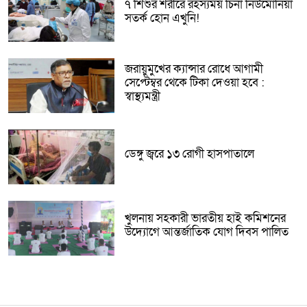
৭ শিশুর শরীরে রহস্যময় চিনা নিউমোনিয়া
সতর্ক হোন এখুনি!
জরায়ুমুখের ক্যান্সার রোধে আগামী
সেপ্টেম্বর থেকে টিকা দেওয়া হবে :
স্বাস্থ্যমন্ত্রী
ডেঙ্গু জ্বরে ১৩ রোগী হাসপাতালে
খুলনায় সহকারী ভারতীয় হাই কমিশনের
উদ্যোগে আন্তর্জাতিক যোগ দিবস পালিত