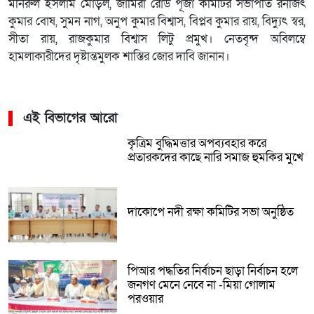
মনিরুল ইসলাম মোড়ল, জামিরা রোড পূজা কমিটির সভাপতি রনজিৎ
কুমার বোষ, সুমন নাগ, অনুপ কুমার বিশ্বাস, বিপ্লব কুমার রায়, বিদ্যুৎ স্বর,
সীতা রায়, রাজকুমার বিশ্বাস লিটু প্রমুখ। নেতবৃন্দ অবিলম্বে
হামলাকারীদের দৃষ্টান্তমুলক শাস্তির জোর দাবি জানান।
এই বিভাগের আরো
কৃত্রিম বুদ্ধিমত্তার অপব্যবহার করে
প্রতারকদের কাছে নারি সমাজ হুমকির মুখে
দাকোপে নদী রক্ষা কমিটির সভা অনুষ্ঠিত
পিআর পদ্ধতির নির্বাচন ছাড়া নির্বাচন হলে
জনগণ মেনে নেবে না -মিয়া গোলাম
পরওয়ার