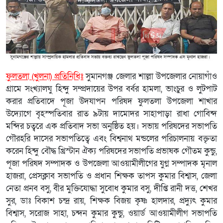
ফুলতলা (খুলনা) প্রতিনিধিঃ
সুমানগঞ্জ জেলার শাল্লা উপজেলার নোয়াগাঁও
গ্রামে সংখ্যালঘু হিন্দু সম্প্রদায়ের উপর বর্বর হামলা, ভাংচুর ও লুটপাট
করার প্রতিবাদে পূজা উদযাপন পরিষদ ফুলতলা উপজেলা শাখার
উদ্যোগে বৃহস্পতিবার রাত ৯টায় দামোদর সাহাপাড়া রাধা গোবিন্দ
মন্দির চত্বরে এক প্রতিবাদ সভা অনুষ্ঠিত হয়। সভায় পরিষদের সভাপতি
গৌরহরি দাসের সভাপতিত্বে এবং বিশ্বনাথ মন্ডলের পরিচালনায় বক্তৃতা
করেন হিন্দু বৌদ্ধ খ্রিস্টান ঐক্য পরিষদের সভাপতি প্রভাষক গৌতম কুন্ডু,
পূজা পরিষদ সম্পাদক ও উপজেলা আওয়ামীলীগের যুগ্ন সম্পাদক মৃনাল
হাজরা, প্রেসক্লাব সভাপতি ও প্রধান শিক্ষক তাপস কুমার বিশ্বাস, জেলা
নেতা প্রনব বসু, বীর মুক্তিযোদ্ধা সুবোধ কুমার বসু, দীপ্তি রানী দত্ত, শেখর
সুর, ডাঃ বিকাশ চন্দ্র রায়, শিক্ষক বিজয় কৃষ্ণ হালদার, প্রদ্যুৎ কুমার
বিশ্বাস, সরোজ সাহা, চন্দন কুমার কুন্ডু, ওয়ার্ড আওয়ামীলীগ সভাপতি