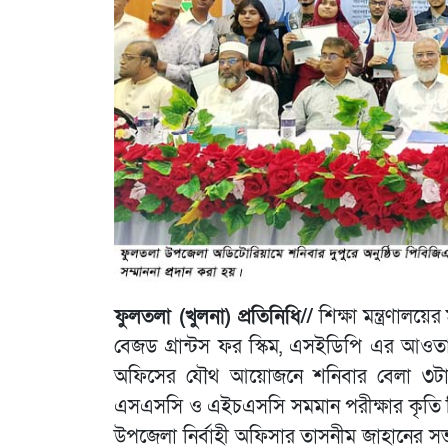
ফুলতলা (খুলনা) প্রতিনিধি//
শিক্ষা মন্ত্রণালয়ে
বেজড গ্রান্টস ফর স্কিম, এসইডিপি এর আওতা
অফিসের যৌথ আয়োজনে শনিবার বেলা ৩টা
এসএসসি ও এইচএসসি সমমান পরীক্ষার কৃতি শিক্ষা
উপজেলা নির্বাহী অফিসার তাসনীম জাহানের সভাপত