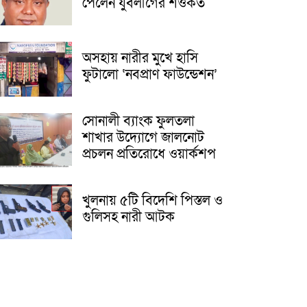
পেলেন যুবলীগের শওকত
অসহায় নারীর মুখে হাসি
ফুটালো ‘নবপ্রাণ ফাউন্ডেশন’
সোনালী ব্যাংক ফুলতলা
শাখার উদ্যোগে জালনোট
প্রচলন প্রতিরোধে ওয়ার্কশপ
খুলনায় ৫টি বিদেশি পিস্তল ও
গুলিসহ নারী আটক