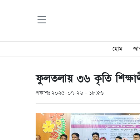
হোম
জা
ফুলতলায় ৩৬ কৃতি শিক্ষার্
প্রকাশঃ ২০২৫-০৭-২৬ - ১৮:৫৬