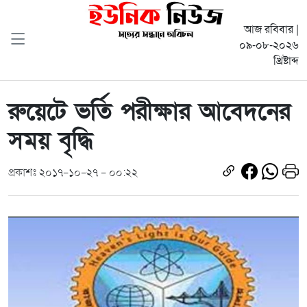
আজ রবিবার |
০৯-০৮-২০২৬
খ্রিষ্টাব্দ
রুয়েটে ভর্তি পরীক্ষার আবেদনের
সময় বৃদ্ধি
প্রকাশঃ ২০১৭-১০-২৭ - ০০:২২