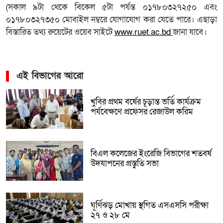
(সকাল ৯টা থেকে বিকেল ৫টা পর্যন্ত ০১৭৮০৩২৭২৫০ এবং
০১৭৮০৩২৭৩৫০ মোবাইল নম্বরে যোগাযোগ করা যেতে পারে। এছাড়া
বিস্তারিত তথ্য রুয়েটের ওয়েব সাইটে
www.ruet.ac.bd
জানা যাবে।
এই বিভাগের আরো
খুবির প্রথম বর্ষের চূড়ান্ত ভর্তি কার্যক্রম
পর্যবেক্ষণে প্রফেসর রেজাউল করিম
বিএল কলেজের ইংরেজি বিভাগের শতবর্ষ
উদযাপনের প্রস্তুতি সভা
ঘূর্ণিঝড় মোখায় স্থগিত এসএসসি পরীক্ষা
২৭ ও ২৮ মে