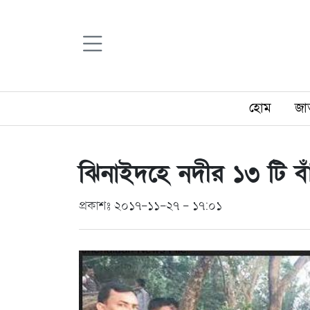
হোম
জা
ঝিনাইদহে নদীর ১৩ টি ব
প্রকাশঃ ২০১৭-১১-২৭ - ১৭:০১