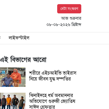
বেটা সংস্করণ
আজ শুক্রবার
০৮-০৮-২০২৬ খ্রিষ্টাব্দ
ি
লাইফস্টাইল
এই বিভাগের আরো
শরীরে এইচআইভি ভাইরাস
নিয়ে জীবন যুদ্ধ দম্পতির
ঝিনাইদহে ধর্ম অবমাননার
অভিযোগে গুরুজী জ্যোতিষ
সাঈদ গ্রেফতার