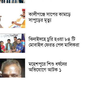
কালীগঞ্জে সাপের কামড়ে
সাপুড়ের মৃত্যু
ঝিনাইদহে চুরি হওয়া ৮৪ টি
মোবাইল ফেরত পেল মালিকরা
মহেশপুরে শিশু ধর্ষনের
অভিযোগে আটক ১