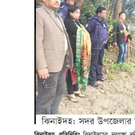
ঝিনাইদহ প্রতিনিধিঃ
ঝিনাইদহের নবগঙ্গা ন