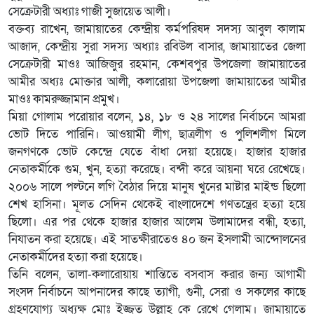
সেক্রেটারী অধ্যাঃ গাজী সুজায়েত আলী।
বক্তব্য রাখেন, জামায়াতের কেন্দ্রীয় কর্মপরিষদ সদস্য আবুল কালাম
আজাদ, কেন্দ্রীয় সুরা সদস্য অধ্যাঃ রবিউল বাসার, জামায়াতের জেলা
সেক্রেটারী মাওঃ আজিজুর রহমান, কেশবপুর উপজেলা জামায়াতের
আমীর অধ্যঃ মোক্তার আলী, কলারোয়া উপজেলা জামায়াতের আমীর
মাওঃ কামরুজ্জামান প্রমুখ।
মিয়া গোলাম পরোয়ার বলেন, ১৪, ১৮ ও ২৪ সালের নির্বাচনে আমরা
ভোট দিতে পারিনি। আওয়ামী লীগ, ছাত্রলীগ ও পুলিশলীগ মিলে
জনগণকে ভোট কেন্দ্রে যেতে বাঁধা দেয়া হয়েছে। হাজার হাজার
নেতাকর্মীকে গুম, খুন, হত্যা করেছে। বন্দী করে আয়না ঘরে রেখেছে।
২০০৬ সালে পল্টনে লগি বৈঠার দিয়ে মানুষ খুনের মাষ্টার মাইন্ড ছিলো
শেখ হাসিনা। মূলত সেদিন থেকেই বাংলাদেশে গণতন্ত্রের হত্যা হয়ে
ছিলো। এর পর থেকে হাজার হাজার আলেম উলামাদের বন্ধী, হত্যা,
নিযাতন করা হয়েছে। এই সাতক্ষীরাতেও ৪০ জন ইসলামী আন্দোলনের
নেতাকর্মীদের হত্যা করা হয়েছে।
তিনি বলেন, তালা-কলারোয়ায় শান্তিতে বসবাস করার জন্য আগামী
সংসদ নির্বাচনে আপনাদের কাছে ত্যাগী, গুনী, সেরা ও সকলের কাছে
গ্রহণযোগ্য অধ্যক্ষ মোঃ ইজ্জত উল্লাহ কে রেখে গেলাম। জামায়াতে