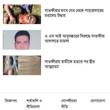
সাতক্ষীরার মৎস ঘের থেকে পাহারাদারের
মরাদেহ উদ্ধার
এ এস আই আবুবক্করের বিরুদ্ধে সাতক্ষীরা
আদালতে মামলা
সাতক্ষীরায় স্বামীকে হত্যার পর স্ত্রীর
আত্মহত্যা
বিজ্ঞাপন
শর্তাবলি ও
গোপনীয়তা
যোগাযোগ
নীতিমালা
নীতি