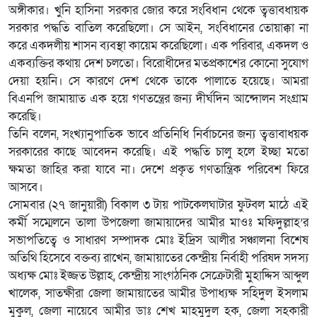
অঙ্গীকার। খুনি হাসিনা সরকার জোর করে সংবিধান থেকে ত্বত্তাবধায়ক
সরকার পদ্ধতি বাতিল করেছিলো। সে আইন, সংবিধানের তোয়াক্কা না
করে একদলীয় শাসন ব্যবস্থা কায়েম করেছিলো। এক পরিবার, একদল ও
একব্যক্তির কথায় দেশ চলতো। বিরোধীদের মতপ্রকাশের কোনো সুযোগ
দেয়া হয়নি। সে কারণে দেশ থেকে তাকে পালাতে হয়েছে। আমরা
বিএনপি জামায়াত এক হয়ে গণতন্ত্রের জন্য দীর্ঘদিন আন্দোলন সংগ্রাম
করেছি।
তিনি বলেন, সংখ্যানুপাতিক ভাবে প্রতিনিধি নির্বাচনের জন্য ত্বত্তাবাধয়ক
সরকারের কাছে আবেদন করেছি। এই পদ্ধতি চালু হলে ইচ্ছা মতো
ক্ষমতা জাহির করা যাবে না। দেশে প্রকৃত গণতান্ত্রিক পরিবেশ ফিরে
আসবে।
সোমবার (২৭ জানুয়ারী) বিকাল ৩ টায় পাটকেলঘাটার ফুটবল মাঠে এই
কর্মী সম্মেলনে তালা উপজেলা জামায়াদের আমীর মাওঃ মফিদুল্লাহ’র
সভাপতিত্বে ও সাধারণ সম্পাদক মোঃ ইদ্রিস আলীর সঞ্চালনা বিশেষ
অতিথি হিসেবে বক্তব্য রাখেন, জামায়াতের কেন্দ্রীয় নির্বাহী পরিষদ সদস্য
অধ্যক্ষ মোঃ ইজ্জত উল্লাহ, কেন্দ্রীয় সাংগঠনিক সেক্রেটারী মুহাদ্দিস আব্দুল
খালেক, সাতক্ষীরা জেলা জামায়াতের আমীর উপাধ্যক্ষ সহিদুল ইসলাম
মুকুল, জেলা নায়েবে আমীর ডাঃ শেখ মাহমুদুল হক, জেলা সহকারী