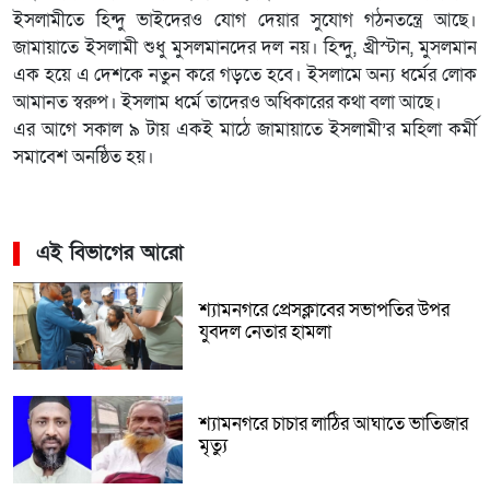
ইসলামীতে হিন্দু ভাইদেরও যোগ দেয়ার সুযোগ গঠনতন্ত্রে আছে।
জামায়াতে ইসলামী শুধু মুসলমানদের দল নয়। হিন্দু, খ্রীস্টান, মুসলমান
এক হয়ে এ দেশকে নতুন করে গড়তে হবে। ইসলামে অন্য ধর্মের লোক
আমানত স্বরুপ। ইসলাম ধর্মে তাদেরও অধিকারের কথা বলা আছে।
এর আগে সকাল ৯ টায় একই মাঠে জামায়াতে ইসলামী’র মহিলা কর্মী
সমাবেশ অনষ্ঠিত হয়।
এই বিভাগের আরো
শ্যামনগরে প্রেসক্লাবের সভাপতির উপর
যুবদল নেতার হামলা
শ্যামনগরে চাচার লাঠির আঘাতে ভাতিজার
মৃত্যু