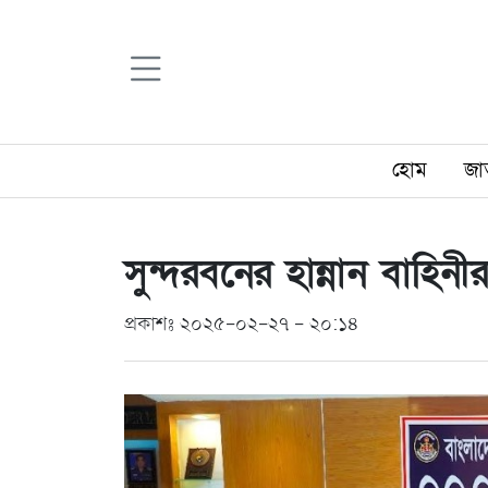
হোম
জা
সুন্দরবনের হান্নান বাহিনী
প্রকাশঃ ২০২৫-০২-২৭ - ২০:১৪