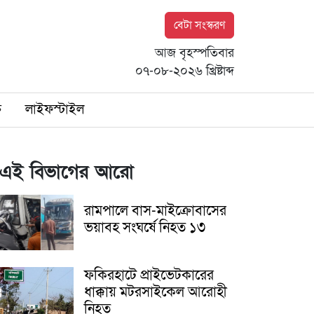
বেটা সংস্করণ
আজ বৃহস্পতিবার
০৭-০৮-২০২৬ খ্রিষ্টাব্দ
ি
লাইফস্টাইল
এই বিভাগের আরো
রামপালে বাস-মাইক্রোবাসের
ভয়াবহ সংঘর্ষে নিহত ১৩
ফকিরহাটে প্রাইভেটকারের
ধাক্কায় মটরসাইকেল আরোহী
নিহত