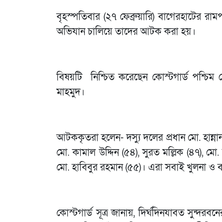
বৃহস্পতিবার (২৭ ফেব্রুয়ারি) বাগেরহাটের র
অভিযান চালিয়ে তাদের আটক করা হয়।
বিষয়টি নিশ্চিত করেছেন কোস্টগার্ড পশ্চিম 
মাহমুদ।
আটককৃতরা হলেন- দস্যু দলের প্রধান মো. হান্
মো. কামাল উদ্দিন (৫৪), সুরত মল্লিক (৪৭), ম
মো. হাবিবুর রহমান (৫৫)। এরা সবাই খুলনা ও 
কোস্টগার্ড সূত্র জানায়, দির্ঘদিনযাবত সুন্দরব