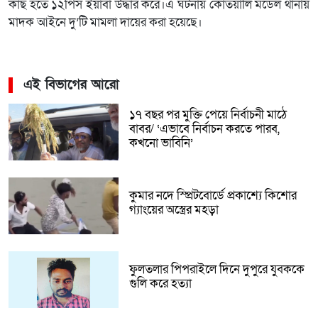
কাছ হতে ১২পিস ইয়াবা উদ্ধার করে।এ ঘটনায় কোতয়ালি মডেল থানায়
মাদক আইনে দু’টি মামলা দায়ের করা হয়েছে।
এই বিভাগের আরো
১৭ বছর পর মুক্তি পেয়ে নির্বাচনী মাঠে
বাবর/ ‘এভাবে নির্বাচন করতে পারব,
কখনো ভাবিনি’
কুমার নদে স্প্রিটবোর্ডে প্রকাশ্যে কিশোর
গ্যাংয়ের অস্ত্রের মহড়া
ফুলতলার পিপরাইলে দিনে দুপুরে যুবককে
গুলি করে হত্যা