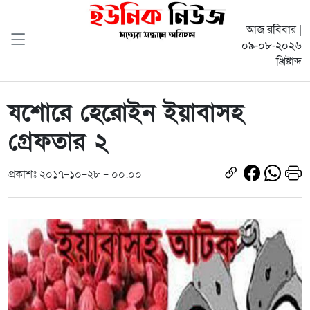
আজ রবিবার |
০৯-০৮-২০২৬
খ্রিষ্টাব্দ
যশোরে হেরোইন ইয়াবাসহ
গ্রেফতার ২
প্রকাশঃ ২০১৭-১০-২৮ - ০০:০০