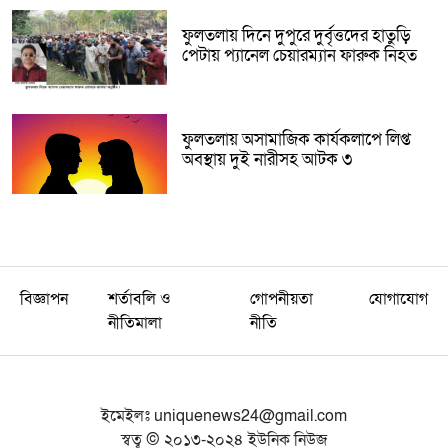
ফুলতলায় দিনে দুপুরে দুর্বৃত্তদের হাতুড়ি
পেটায় প্যানেল চেয়ারম্যান ফারুক নিহত
ফুলতলায় অসামাজিক কার্যকলাপে লিপ্ত
অবস্থায় দুই নারীসহ আটক ৩
বিজ্ঞাপন
শর্তাবলি ও
গোপনীয়তা
যোগাযোগ
নীতিমালা
নীতি
ইমেইলঃ
uniquenews24@gmail.com
স্বত্ব © ২০১৩-২০২৪ ইউনিক নিউজ