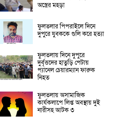
অস্ত্রের মহড়া
ফুলতলার পিপরাইলে দিনে
দুপুরে যুবককে গুলি করে হত্যা
ফুলতলায় দিনে দুপুরে
দুর্বৃত্তদের হাতুড়ি পেটায়
প্যানেল চেয়ারম্যান ফারুক
নিহত
ফুলতলায় অসামাজিক
কার্যকলাপে লিপ্ত অবস্থায় দুই
নারীসহ আটক ৩