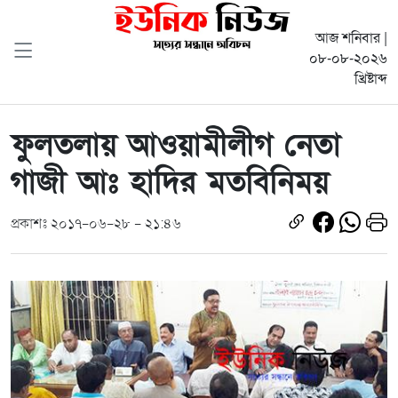
আজ শনিবার |
০৮-০৮-২০২৬
খ্রিষ্টাব্দ
ফুলতলায় আওয়ামীলীগ নেতা
গাজী আঃ হাদির মতবিনিময়
প্রকাশঃ ২০১৭-০৬-২৮ - ২১:৪৬