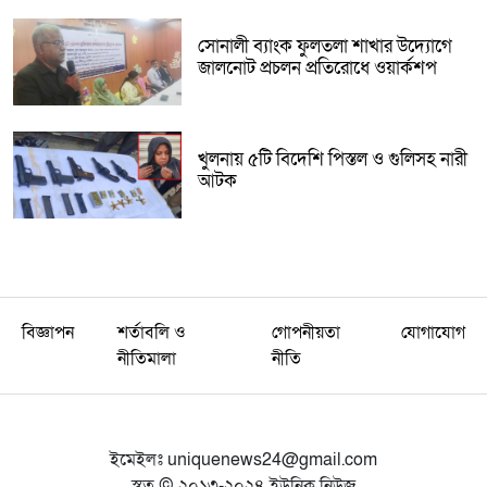
সোনালী ব্যাংক ফুলতলা শাখার উদ্যোগে
জালনোট প্রচলন প্রতিরোধে ওয়ার্কশপ
খুলনায় ৫টি বিদেশি পিস্তল ও গুলিসহ নারী
আটক
বিজ্ঞাপন
শর্তাবলি ও
গোপনীয়তা
যোগাযোগ
নীতিমালা
নীতি
ইমেইলঃ
uniquenews24@gmail.com
স্বত্ব © ২০১৩-২০২৪ ইউনিক নিউজ