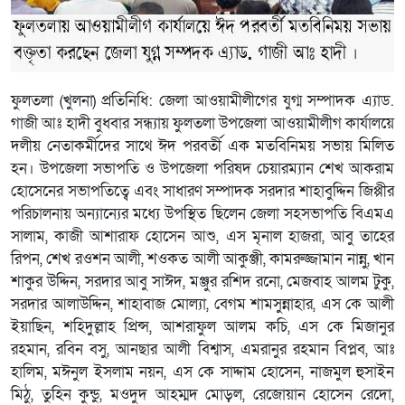
ফুলতলা (খুলনা) প্রতিনিধি: জেলা আওয়ামীলীগের যুগ্ম সম্পাদক এ্যাড.
গাজী আঃ হাদী বুধবার সন্ধ্যায় ফুলতলা উপজেলা আওয়ামীলীগ কার্যালয়ে
দলীয় নেতাকর্মীদের সাথে ঈদ পরবর্তী এক মতবিনিময় সভায় মিলিত
হন। উপজেলা সভাপতি ও উপজেলা পরিষদ চেয়ারম্যান শেখ আকরাম
হোসেনের সভাপতিত্বে এবং সাধারণ সম্পাদক সরদার শাহাবুদ্দিন জিপ্পীর
পরিচালনায় অন্যান্যের মধ্যে উপস্থিত ছিলেন জেলা সহসভাপতি বিএমএ
সালাম, কাজী আশারাফ হোসেন আশু, এস মৃনাল হাজরা, আবু তাহের
রিপন, শেখ রওশন আলী, শওকত আলী আকুঞ্জী, কামরুজ্জামান নান্নু, খান
শাকুর উদ্দিন, সরদার আবু সাঈদ, মঞ্জুর রশিদ রনো, মেজবাহ আলম টুকু,
সরদার আলাউদ্দিন, শাহাবাজ মোল্যা, বেগম শামসুন্নাহার, এস কে আলী
ইয়াছিন, শহিদুল্লাহ প্রিন্স, আশরাফুল আলম কচি, এস কে মিজানুর
রহমান, রবিন বসু, আনছার আলী বিশ্বাস, এমরানুর রহমান বিপ্লব, আঃ
হালিম, মঈনুল ইসলাম নয়ন, এস কে সাদ্দাম হোসেন, নাজমুল হুসাইন
মিঠু, তুহিন কুন্ডু, মওদুদ আহম্মদ মোড়ল, রেজোয়ান হোসেন রেদো,