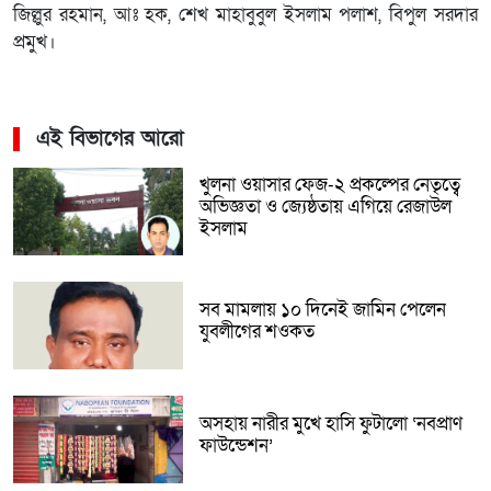
জিল্লুর রহমান, আঃ হক, শেখ মাহাবুবুল ইসলাম পলাশ, বিপুল সরদার
প্রমুখ।
এই বিভাগের আরো
খুলনা ওয়াসার ফেজ-২ প্রকল্পের নেতৃত্বে
অভিজ্ঞতা ও জ্যেষ্ঠতায় এগিয়ে রেজাউল
ইসলাম
সব মামলায় ১০ দিনেই জামিন পেলেন
যুবলীগের শওকত
অসহায় নারীর মুখে হাসি ফুটালো ‘নবপ্রাণ
ফাউন্ডেশন’