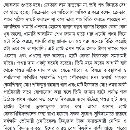
লোকসান গুণতে হবে। ক্রেতারা দাম ছাড়ছেন না, তাই পশু কিনতে বেগ
পোহাতে হচ্ছে। বিক্রেতারা সে অভিযোগ অস্বিকার করে বলেন, ক্রেতারা
পশুর সঠিক দামই করছেন না বলে তারা পশু বিক্রি করতে পারছেন না,
অন্যদিকে খামারি এশরাম হোসেন যানান নতুন বাজার হিসাবে কেনা বেচা
খুব ভালো, খামারি আলামিন শেখ জানান হাঠে গরু এনেই প্রথম দিনে
২টা বিক্রি করছে, খামারি রাজু জানান সে ২০ গরু এনেছে বিক্রি করেছি
৩টা তবে সে আশাবাদি। এই হাটে এখন পর্যন্ত ৩লক্ষ টাকা দামের গরু
এসেছে এবং এখনো গরু আসছে। হাটে ক্রেতা বিক্রেতার সমাগমই
ঘটছে। পশুর দাম একটু কমেই রয়েছে। তিনি মনে করেন আগামী হাট
থেকে পশুর সঠিক দাম পাওয়া যেতে পারে। এ বিষয়ে ব্যবস্থাপনা ও
পরচিালনা কমিটির সভাপতি মংলা পৌরসভার ৪নং ওযার্ড সাবেক
(কমশিনার) মোঃ শফিকুর রহমান খান এবং হাট ইজাদার মোঃ ওমর আলী
পাটোয়ারী সাথে যোগাযোগ করা হলে তিনি জানান হাটে পর্যাপ্ত গরু
উঠেছে প্রথম বারের মত হলেও দিগরাজে জমে উঠেছে পশুর হাট এবং
হাটের ইজারা তুলনামুলক ভাবে কম আরো জানান হাটে
ক্রেতাÑবিক্রতাদের জন্য রাখা হয়েছে সকল সুযোগ সুবিদা,মাঠে রয়েছে
সর্বক্ষনি ভেটনারী (মেডিকেল) টিম,জাল টাকা সনাক্তকারী মেশিন ও
নিজেস্ব বিদ্যুত ব্যবস্তা, ঈদের আরও বেশ কিছুদিন বাকী আছে। পরের