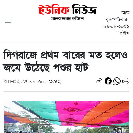
আজ
বৃহস্পতিবার |
০৬-০৮-২০২৬
খ্রিষ্টাব্দ
দিগরাজে প্রথম বারের মত হলেও
জমে উঠেছে পশুর হাট
প্রকাশঃ ২০১৭-০৮-৩০ - ১৯:৫২