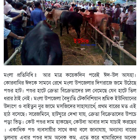
মংলা প্রতিনিধি ঃ আর মাত্র কয়েকদিন পরেই ঈদ-উল আযহা।
কোরবানির ঈদকে সামনে রেখে মংলা উপজেলার দিগরাজে জমে উঠেছে
পশুর হাট। পশুর হাটে ক্রেতা বিক্রেতাদের ঢল নেমেছে যেন হাটে তিল
ধরার ঠাই নেই। মংলা উপজেলা বৈদ্যুতি টেকনিশিয়ান শ্রমিক ইউনিয়ানের
উদ্যগে ও বাইতুন নুর জামে মসজিদের সাহায্যার্থে, প্রথম বারের মত এই
হাঠ বসেছে। সরেজমিনে, হাটঘুরে দেখা যায়, ক্রেতা বিক্রেতাদের উপচে
পড়া ভিড়। কেউ পশুর দাম হাকছেন, কেউবা আবার দাম যাচাই করছেন
। একাধিক পশু ব্যবসায়ীর সাথে কথা বলে জানাযায়, অন্যান্য বারের
তুলনায় এবার পশুর দাম অনেক কম, এতে করে খামারিদের অনেক