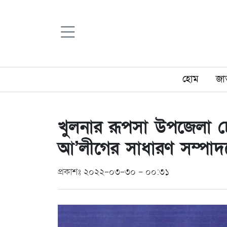
হোম
জা
খুলনার রূপসা উপজেলা চেয
আ’লীগের সাধারণ সম্পা
প্রকাশঃ ২০২২-০৩-৩০ - ০০:৩১